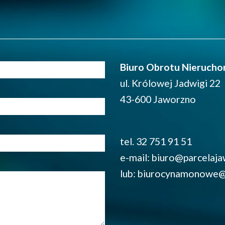
Biuro Obrotu Nierucho
ul. Królowej Jadwigi 22
43-600 Jaworzno
tel. 32 751 91 51
e-mail: biuro@parcelaja
lub: biurocynamonowe@