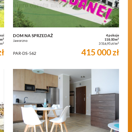
DOM NA SPRZEDAŻ
koi
4 pokoje
2
2
 m
118,00 m
Jaworzno
2
2
/m
3 516,95 zł/m
zł
415 000 zł
PAR-DS-562