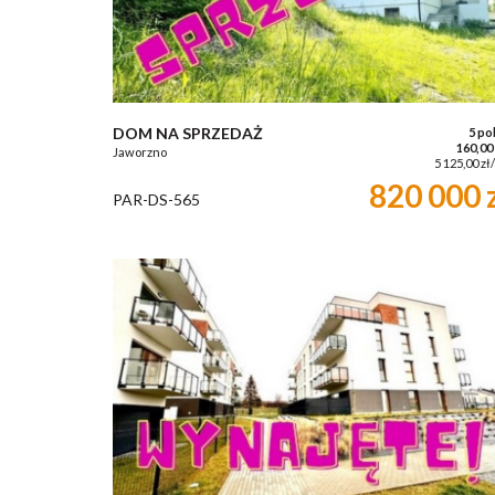
DOM NA SPRZEDAŻ
5 po
160,00
Jaworzno
5 125,00 zł
820 000 
PAR-DS-565