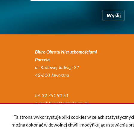
Biuro Obrotu Nieruchomościami
Parcela
ul. Królowej Jadwigi 22
43-600 Jaworzno
tel. 32 751 91 51
e-mail: biuro@parcelajaw.pl
lub: biurocynamonowe@parcelajaw.pl
Ta strona wykorzystuje pliki cookies w celach statystyczn
można dokonać w dowolnej chwili modyfikując ustawienia prze