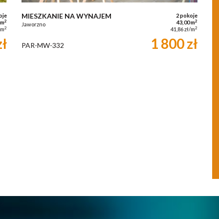
MIESZKANIE NA WYNAJEM
oje
2 pokoje
2
2
 m
43,00 m
Jaworzno
2
2
/m
41,86 zł/m
zł
1 800 zł
PAR-MW-332