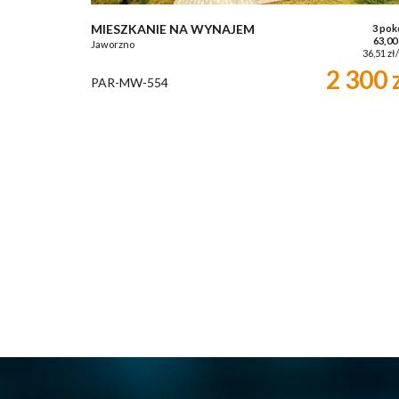
MIESZKANIE NA WYNAJEM
3 pok
63,00
Jaworzno
36,51 zł
2 300 
PAR-MW-554