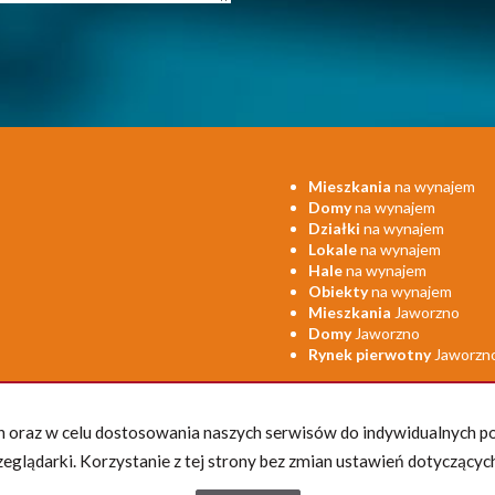
Mieszkania
na wynajem
Domy
na wynajem
Działki
na wynajem
Lokale
na wynajem
Hale
na wynajem
Obiekty
na wynajem
Mieszkania
Jaworzno
Domy
Jaworzno
Rynek pierwotny
Jaworzn
ych oraz w celu dostosowania naszych serwisów do indywidualnych p
glądarki. Korzystanie z tej strony bez zmian ustawień dotyczących