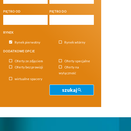
PIĘTRO OD
PIĘTRO DO
RYNEK
Rynek pierwotny
Rynek wtórny
DODATKOWE OPCJE
Oferty ze zdjęciem
Oferty specjalne
Oferty bez prowizji
Oferty na
wyłączność
wirtualne spacery
szukaj