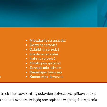
Mieszkania
na sprzedaż
Domy
na sprzedaż
Działki
na sprzedaż
Lokale
na sprzedaż
Hale
na sprzedaż
Obiekty
na sprzedaż
Zarządzanie
najmem
Deweloper
Jaworzno
o
Komercyjne
Jaworzno
otrzeb klientów. Zmiany ustawień dotyczących plików cookie
 cookies oznacza, że będą one zapisane w pamięci urządzenia.