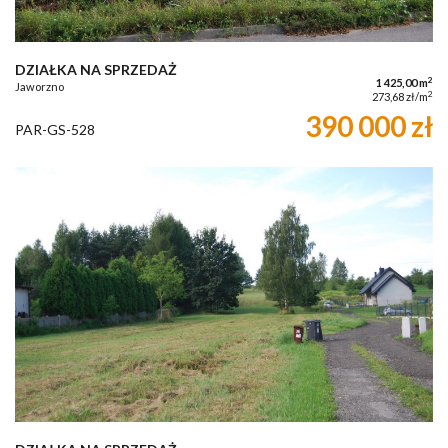
DZIAŁKA NA SPRZEDAŻ
2
1 425,00 m
Jaworzno
2
273,68 zł/m
390 000 zł
PAR-GS-528