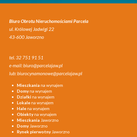
Biuro Obrotu Nieruchomościami Parcela
ul. Królowej Jadwigi 22
43-600 Jaworzno
tel. 32 751 91 51
e-mail: biuro@parcelajaw.pl
lub: biurocynamonowe@parcelajaw.pl
Mieszkania
na wynajem
Domy
na wynajem
Działki
na wynajem
Lokale
na wynajem
Hale
na wynajem
Obiekty
na wynajem
Mieszkania
Jaworzno
Domy
Jaworzno
Rynek pierwotny
Jaworzno