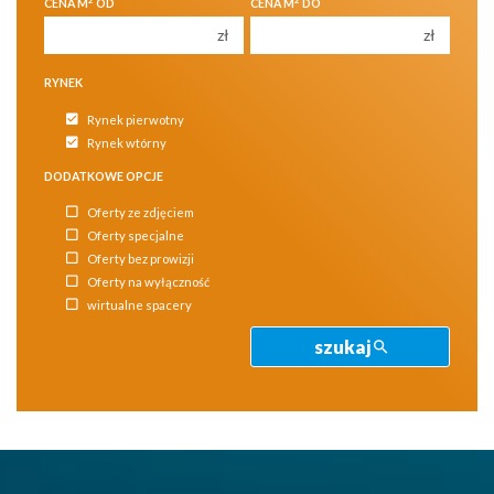
CENA M
OD
CENA M
DO
zł
zł
RYNEK
Rynek pierwotny
Rynek wtórny
DODATKOWE OPCJE
Oferty ze zdjęciem
Oferty specjalne
Oferty bez prowizji
Oferty na wyłączność
wirtualne spacery
szukaj