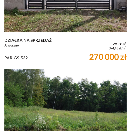
DZIAŁKA NA SPRZEDAŻ
2
721,00 m
Jaworzno
2
374,48 zł/m
270 000 zł
PAR-GS-532