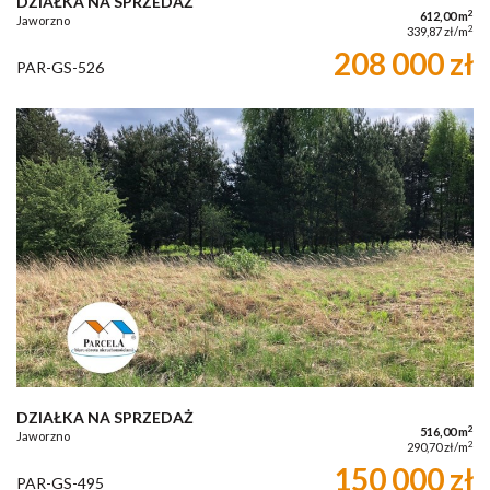
DZIAŁKA NA SPRZEDAŻ
2
612,00 m
Jaworzno
2
339,87 zł/m
208 000 zł
PAR-GS-526
DZIAŁKA NA SPRZEDAŻ
2
516,00 m
Jaworzno
2
290,70 zł/m
150 000 zł
PAR-GS-495