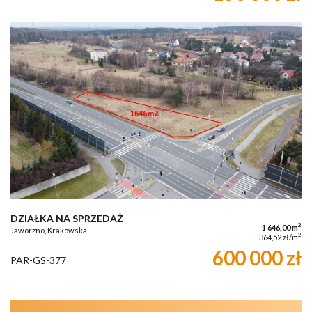
DZIAŁKA NA SPRZEDAŻ
2
1 646,00 m
Jaworzno, Krakowska
2
364,52 zł/m
600 000 zł
PAR-GS-377