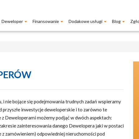
Deweloper
Finansowanie
Dodakowe usługi
Blog
Zgł
OPERÓW
u, i nie bojące się podejmowania trudnych zadań wspieramy
 przyszłe inwestycje deweloperskie i to zarówno te
ce z Deweloperami możemy podjąć w dwóch aspektach:
 zakresie zainteresowania danego Dewelopera jaki w postaci
ie z zamówieniem) odpowiedniej nieruchomości pod