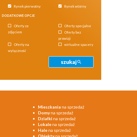
Rynek pierwotny
Rynek wtórny
DODATKOWE OPCJE
Oferty ze
Oferty specjalne
zdjęciem
Oferty bez
prowizji
Oferty na
wirtualne spacery
wyłączność
szukaj
Mieszkania
na sprzedaż
Domy
na sprzedaż
Działki
na sprzedaż
Lokale
na sprzedaż
Hale
na sprzedaż
Obiekty
na sprzedaż