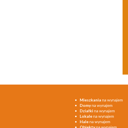
Mieszkania
na wynajem
Domy
na wynajem
Działki
na wynajem
Lokale
na wynajem
Hale
na wynajem
Obiekty
na wynajem