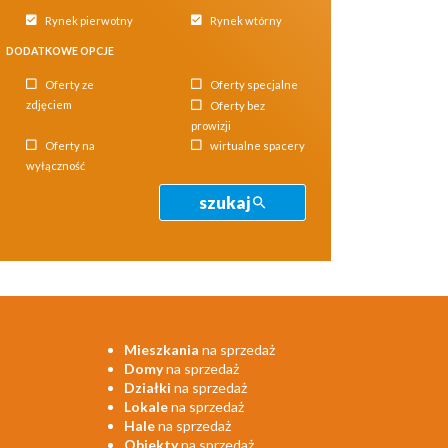
Rynek pierwotny
Rynek wtórny
DODATKOWE OPCJE
Oferty ze
Oferty specjalne
zdjęciem
Oferty bez
prowizji
Oferty na
wirtualne spacery
wyłączność
szukaj
Mieszkania
na sprzedaż
Domy
na sprzedaż
Działki
na sprzedaż
Lokale
na sprzedaż
Hale
na sprzedaż
Obiekty
na sprzedaż