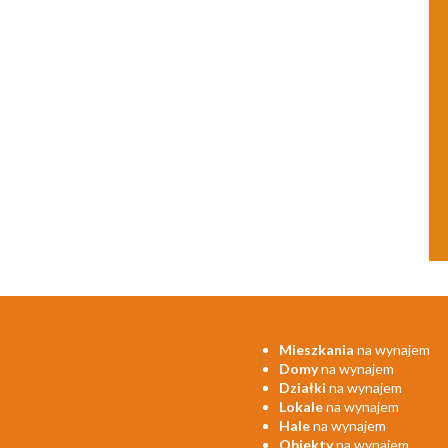
Mieszkania
na wynajem
Domy
na wynajem
Działki
na wynajem
Lokale
na wynajem
Hale
na wynajem
Obiekty
na wynajem