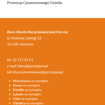
Promocja Cynamonowego Osiedla.
Biuro Obrotu Nieruchomościami Parcela
ul. Królowej Jadwigi 22
43-600 Jaworzno
tel. 32 751 91 51
e-mail: biuro@parcelajaw.pl
lub: biurocynamonowe@parcelajaw.pl
Mieszkania
na wynajem
Domy
na wynajem
Działki
na wynajem
Lokale
na wynajem
Hale
na wynajem
Obiekty
na wynajem