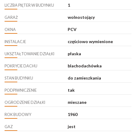
1
LICZBA PIĘTER W BUDYNKU
wolnostojący
GARAŻ
PCV
OKNA
częściowo wymienione
INSTALACJE
płaska
UKSZTAŁTOWANIE DZIAŁKI
blachodachówka
POKRYCIE DACHU
do zamieszkania
STAN BUDYNKU
tak
PODPIWNICZENIE
mieszane
OGRODZENIE DZIAŁKI
1960
ROK BUDOWY
jest
GAZ