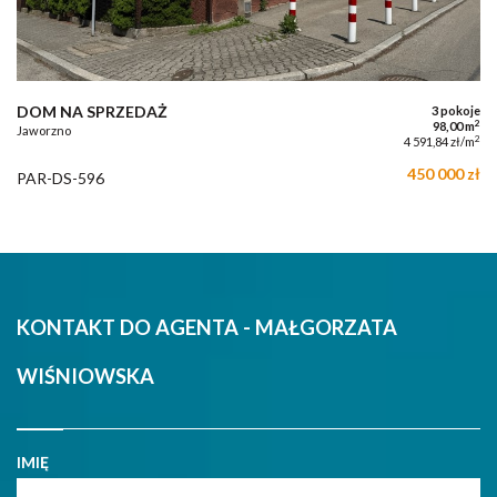
DOM NA SPRZEDAŻ
3 pokoje
2
98,00 m
Jaworzno
2
4 591,84 zł/m
450 000 zł
PAR-DS-596
KONTAKT DO AGENTA - MAŁGORZATA
WIŚNIOWSKA
IMIĘ