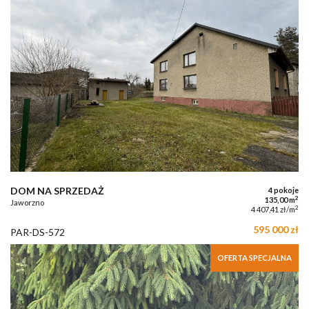
DOM NA SPRZEDAŻ
4 pokoje
2
135,00 m
Jaworzno
2
4 407,41 zł/m
595 000 zł
PAR-DS-572
OFERTA SPECJALNA