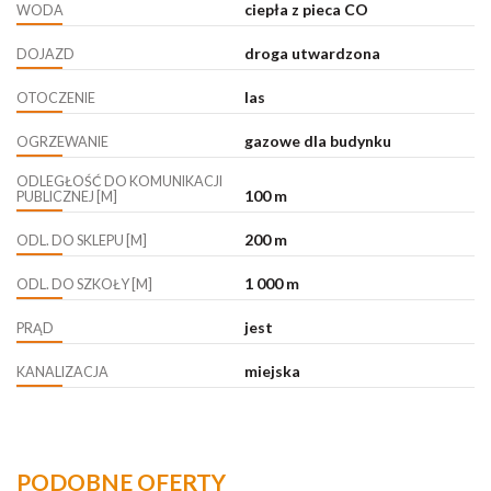
ciepła z pieca CO
WODA
droga utwardzona
DOJAZD
las
OTOCZENIE
gazowe dla budynku
OGRZEWANIE
ODLEGŁOŚĆ DO KOMUNIKACJI
100 m
PUBLICZNEJ [M]
200 m
ODL. DO SKLEPU [M]
1 000 m
ODL. DO SZKOŁY [M]
jest
PRĄD
miejska
KANALIZACJA
PODOBNE OFERTY