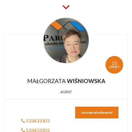
23
OFERT
MAŁGORZATA
WIŚNIOWSKA
AGENT
zostaw wiadomość
533433303
533433303