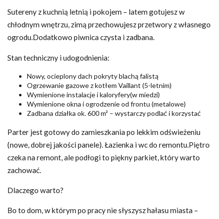
Sutereny z kuchnią letnią i pokojem – latem gotujesz w
chłodnym wnętrzu, zimą przechowujesz przetwory z własnego
ogrodu.Dodatkowo piwnica czysta i zadbana.
Stan techniczny i udogodnienia:
Nowy, ocieplony dach pokryty blachą falistą
Ogrzewanie gazowe z kotłem Vaillant (5-letnim)
Wymienione instalacje i kaloryfery(w miedzi)
Wymienione okna i ogrodzenie od frontu (metalowe)
Zadbana działka ok. 600 m² – wystarczy podlać i korzystać
Parter jest gotowy do zamieszkania po lekkim odświeżeniu
(nowe, dobrej jakości panele). Łazienka i wc do remontu.Piętro
czeka na remont, ale podłogi to piękny parkiet, który warto
zachować.
Dlaczego warto?
Bo to dom, w którym po pracy nie słyszysz hałasu miasta –