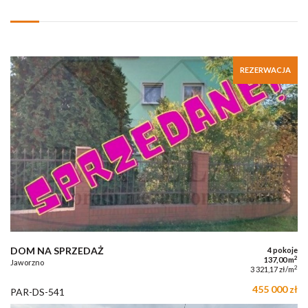
REZERWACJA
DOM NA SPRZEDAŻ
4 pokoje
2
137,00 m
Jaworzno
2
3 321,17 zł/m
455 000 zł
PAR-DS-541