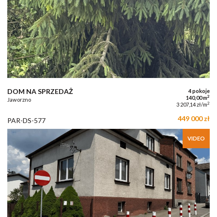
DOM NA SPRZEDAŻ
4 pokoje
2
140,00 m
Jaworzno
2
3 207,14 zł/m
449 000 zł
PAR-DS-577
VIDEO