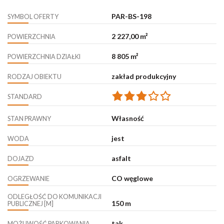
PAR-BS-198
SYMBOL OFERTY
2 227,00 m²
POWIERZCHNIA
8 805 m²
POWIERZCHNIA DZIAŁKI
zakład produkcyjny
RODZAJ OBIEKTU
STANDARD
Własność
STAN PRAWNY
jest
WODA
asfalt
DOJAZD
CO węglowe
OGRZEWANIE
ODLEGŁOŚĆ DO KOMUNIKACJI
150 m
PUBLICZNEJ [M]
tak
MOŻLIWOŚĆ PARKOWANIA