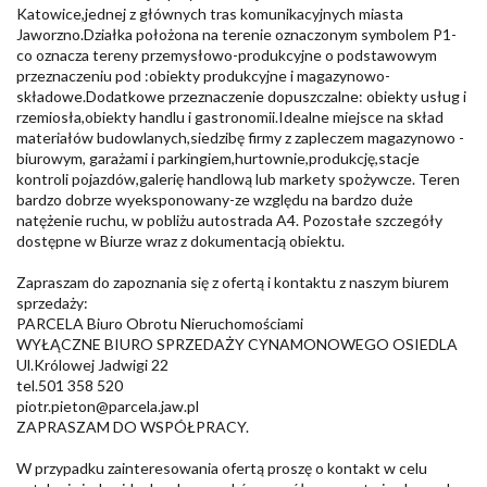
Katowice,jednej z głównych tras komunikacyjnych miasta
Jaworzno.Działka położona na terenie oznaczonym symbolem P1-
co oznacza tereny przemysłowo-produkcyjne o podstawowym
przeznaczeniu pod :obiekty produkcyjne i magazynowo-
składowe.Dodatkowe przeznaczenie dopuszczalne: obiekty usług i
rzemiosła,obiekty handlu i gastronomii.Idealne miejsce na skład
materiałów budowlanych,siedzibę firmy z zapleczem magazynowo -
biurowym, garażami i parkingiem,hurtownie,produkcję,stacje
kontroli pojazdów,galerię handlową lub markety spożywcze. Teren
bardzo dobrze wyeksponowany-ze względu na bardzo duże
natężenie ruchu, w pobliżu autostrada A4. Pozostałe szczegóły
dostępne w Biurze wraz z dokumentacją obiektu.
Zapraszam do zapoznania się z ofertą i kontaktu z naszym biurem
sprzedaży:
PARCELA Biuro Obrotu Nieruchomościami
WYŁĄCZNE BIURO SPRZEDAŻY CYNAMONOWEGO OSIEDLA
Ul.Królowej Jadwigi 22
tel.501 358 520
piotr.pieton@parcela.jaw.pl
ZAPRASZAM DO WSPÓŁPRACY.
W przypadku zainteresowania ofertą proszę o kontakt w celu