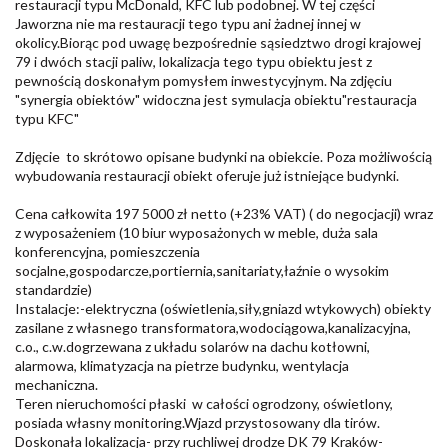
restauracji typu McDonald, KFC lub podobnej. W tej części
Jaworzna nie ma restauracji tego typu ani żadnej innej w
okolicy.Biorąc pod uwagę bezpośrednie sąsiedztwo drogi krajowej
79 i dwóch stacji paliw, lokalizacja tego typu obiektu jest z
pewnością doskonałym pomysłem inwestycyjnym. Na zdjęciu
"synergia obiektów" widoczna jest symulacja obiektu"restauracja
typu KFC"
Zdjęcie to skrótowo opisane budynki na obiekcie. Poza możliwością
wybudowania restauracji obiekt oferuje już istniejące budynki.
Cena całkowita 197 5000 zł netto (+23% VAT) ( do negocjacji) wraz
z wyposażeniem (10 biur wyposażonych w meble, duża sala
konferencyjna, pomieszczenia
socjalne,gospodarcze,portiernia,sanitariaty,łaźnie o wysokim
standardzie)
Instalacje:-elektryczna (oświetlenia,siły,gniazd wtykowych) obiekty
zasilane z własnego transformatora,wodociągowa,kanalizacyjna,
c.o., c.w.dogrzewana z układu solarów na dachu kotłowni,
alarmowa, klimatyzacja na pietrze budynku, wentylacja
mechaniczna.
Teren nieruchomości płaski w całości ogrodzony, oświetlony,
posiada własny monitoring.Wjazd przystosowany dla tirów.
Doskonała lokalizacja- przy ruchliwej drodze DK 79 Kraków-