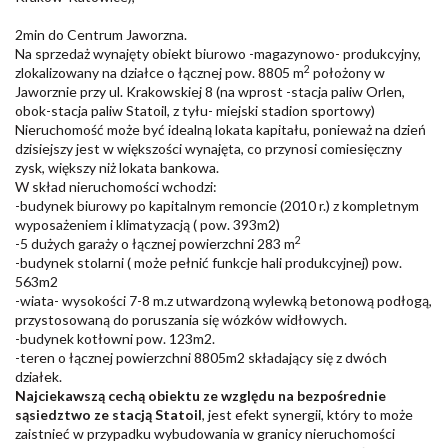
2min do Centrum Jaworzna.
Na sprzedaż wynajęty obiekt biurowo -magazynowo- produkcyjny,
2
zlokalizowany na działce o łącznej pow. 8805 m
położony w
Jaworznie przy ul. Krakowskiej 8 (na wprost -stacja paliw Orlen,
obok-stacja paliw Statoil, z tyłu- miejski stadion sportowy)
Nieruchomość może być idealną lokata kapitału, ponieważ na dzień
dzisiejszy jest w większości wynajęta, co przynosi comiesięczny
zysk, większy niż lokata bankowa.
W skład nieruchomości wchodzi:
-budynek biurowy po kapitalnym remoncie (2010 r.) z kompletnym
wyposażeniem i klimatyzacją ( pow. 393m2)
2
-5 dużych garaży o łącznej powierzchni 283 m
-budynek stolarni ( może pełnić funkcje hali produkcyjnej) pow.
563m2
-wiata- wysokości 7-8 m.z utwardzoną wylewką betonową podłogą,
przystosowaną do poruszania się wózków widłowych.
-budynek kotłowni pow. 123m2.
-teren o łącznej powierzchni 8805m2 składający się z dwóch
działek.
Najciekawszą cechą obiektu ze względu na bezpośrednie
sąsiedztwo ze stacją Statoil
, jest efekt synergii, który to może
zaistnieć w przypadku wybudowania w granicy nieruchomości