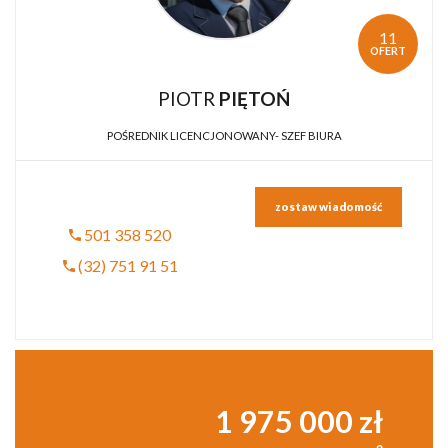
11
OFERT
PIOTR
PIĘTOŃ
POŚREDNIK LICENCJONOWANY- SZEF BIURA
zostaw wiadomość
501 358 520
(32) 751 91 51
1 975 000 zł