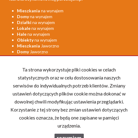
Mieszkania
na wynajem
Domy
na wynajem
Działki
na wynajem
Lokale
na wynajem
Hale
na wynajem
Obiekty
na wynajem
Mieszkania
Jaworzno
Domy
Jaworzno
Rynek pierwotny
Jaworzno
Mieszkania
na sprzedaż
Ta strona wykorzystuje pliki cookies w celach
Domy
na sprzedaż
statystycznych oraz w celu dostosowania naszych
Działki
na sprzedaż
Lokale
na sprzedaż
serwisów do indywidualnych potrzeb klientów. Zmiany
Hale
na sprzedaż
ustawień dotyczących plików cookie można dokonać w
Obiekty
na sprzedaż
dowolnej chwili modyfikując ustawienia przeglądarki.
Zarządzanie
najmem
Deweloper
Jaworzno
Korzystanie z tej strony bez zmian ustawień dotyczących
Komercyjne
Jaworzno
cookies oznacza, że będą one zapisane w pamięci
urządzenia.
rozumiem