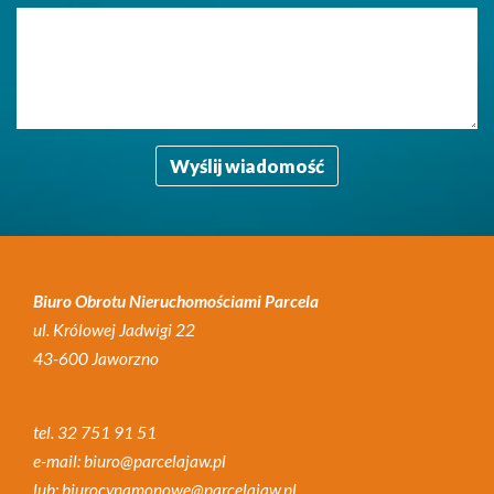
Biuro Obrotu Nieruchomościami Parcela
ul. Królowej Jadwigi 22
43-600 Jaworzno
tel. 32 751 91 51
e-mail: biuro@parcelajaw.pl
lub: biurocynamonowe@parcelajaw.pl